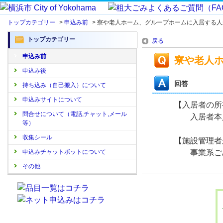
トップカテゴリー
>
申込み前
>
寮や老人ホーム、グループホームに入居する人
トップカテゴリー
戻る
申込み前
寮や老人
申込み後
回答
持ち込み（自己搬入）について
申込みサイトについて
【入居者の所
問合せについて（電話,チャット,メール
入居者本人
等）
収集シール
【施設管理者
申込みチャットボットについて
事業系ごみ
その他