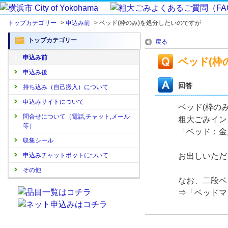
トップカテゴリー
>
申込み前
>
ベッド(枠のみ)を処分したいのですが
トップカテゴリー
戻る
申込み前
ベッド(枠
申込み後
回答
持ち込み（自己搬入）について
申込みサイトについて
ベッド(枠の
問合せについて（電話,チャット,メール
粗大ごみイン
等）
「ベッド：金
収集シール
申込みチャットボットについて
お出しいただ
その他
なお、二段ベ
⇒「ベッドマ