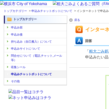
トップカテゴリー
>
申込みチャットボットについて
>
インターネットで申込み
トップカテゴリー
戻る
申込み前
インター
申込み後
回答
持ち込み（自己搬入）について
申込みサイトについて
「
粗大ごみ処
問合せについて（電話,チャット,メール
申込みたい品
等）
収集シール
申込みチャットボットについて
その他